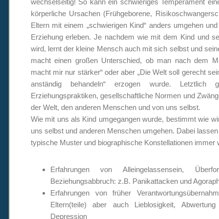
wechselseitig! So kann ein schwieriges Temperament ein
körperliche Ursachen (Frühgeborene, Risikoschwangersch
Eltern mit einem „schwierigen Kind“ anders umgehen und
Erziehung erleben. Je nachdem wie mit dem Kind und s
wird, lernt der kleine Mensch auch mit sich selbst und s
macht einen großen Unterschied, ob man nach dem Mot
macht mir nur stärker“ oder aber „Die Welt soll gerecht se
anständig behandeln“ erzogen wurde. Letztlich g
Erziehungspraktiken, gesellschaftliche Normen und Zwänge
der Welt, den anderen Menschen und von uns selbst.
Wie mit uns als Kind umgegangen wurde, bestimmt wie wi
uns selbst und anderen Menschen umgehen. Dabei lassen 
typische Muster und biographische Konstellationen immer 
Erfahrungen von Alleingelassensein, Überfor
Beziehungsabbruch: z.B. Panikattacken und Agorap
Erfahrungen von früher Verantwortungsübernah
Eltern(teile) aber auch Lieblosigkeit, Abwertun
Depression