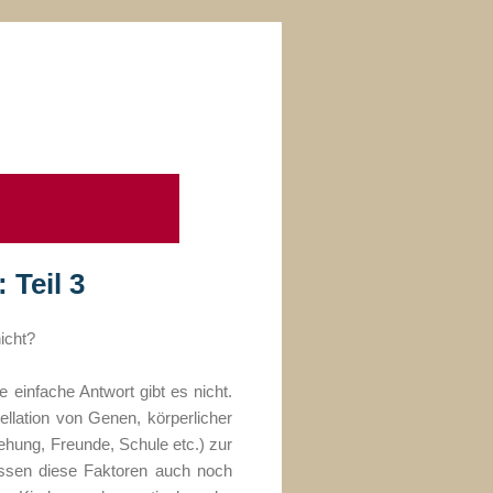
Teil 3
icht?
e einfache Antwort gibt es nicht.
llation von Genen, körperlicher
iehung, Freunde, Schule etc.) zur
ussen diese Faktoren auch noch