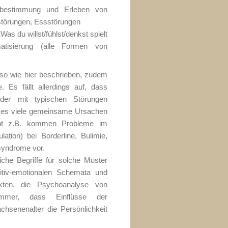
stbestimmung und Erleben von
sstörungen, Essstörungen
Was du willst/fühlst/denkst spielt
atisierung (alle Formen von
 so wie hier beschrieben, zudem
 Es fällt allerdings auf, dass
der mit typischen Störungen
 es viele gemeinsame Ursachen
gibt z.B. kommen Probleme im
tion) bei Borderline, Bulimie,
syndrome vor.
che Begriffe für solche Muster
nitiv-emotionalen Schemata und
likten, die Psychoanalyse von
 immer, dass Einflüsse der
hsenenalter die Persönlichkeit