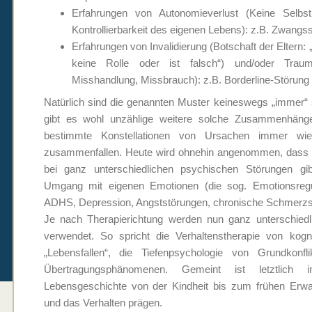
Erfahrungen von Autonomieverlust (Keine Selb
Kontrollierbarkeit des eigenen Lebens): z.B. Zwang
Erfahrungen von Invalidierung (Botschaft der Eltern: „
keine Rolle oder ist falsch“) und/oder Traum
Misshandlung, Missbrauch): z.B. Borderline-Störung
Natürlich sind die genannten Muster keineswegs „immer“
gibt es wohl unzählige weitere solche Zusammenhänge.
bestimmte Konstellationen von Ursachen immer wie
zusammenfallen. Heute wird ohnehin angenommen, dass
bei ganz unterschiedlichen psychischen Störungen 
Umgang mit eigenen Emotionen (die sog. Emotionsregula
ADHS, Depression, Angststörungen, chronische Schmerz
Je nach Therapierichtung werden nun ganz unterschiedli
verwendet. So spricht die Verhaltenstherapie von kog
„Lebensfallen“, die Tiefenpsychologie von Grundkonf
Übertragungsphänomenen. Gemeint ist letztlich
Lebensgeschichte von der Kindheit bis zum frühen Erwac
und das Verhalten prägen.